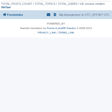
TOTAL_POSTS_COUNT • TOTAL_TOPICS • TOTAL_USERS • Vår senaste medlem
lifeTam
Forumindex
Alla tidsangivelser är UTC_OFFSET UTC
POWERED_BY
Swedish translation by
Peetra & phpBB Sweden
© 2006-2012
PRIVACY_LINK
|
TERMS_LINK