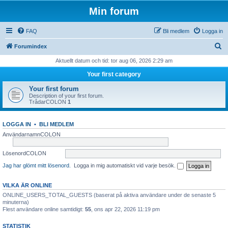
Min forum
FAQ
Bli medlem
Logga in
S
Forumindex
ö
Aktuellt datum och tid: tor aug 06, 2026 2:29 am
k
Your first category
Your first forum
Description of your first forum.
TrådarCOLON
1
LOGGA IN
•
BLI MEDLEM
AnvändarnamnCOLON
LösenordCOLON
Jag har glömt mitt lösenord.
Logga in mig automatiskt vid varje besök.
VILKA ÄR ONLINE
ONLINE_USERS_TOTAL_GUESTS (baserat på aktiva användare under de senaste 5
minuterna)
Flest användare online samtidigt:
55
, ons apr 22, 2026 11:19 pm
STATISTIK