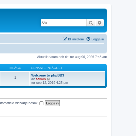
Sök
Avancerad söknin
Bli medlem
Logga in
Aktuellt datum och tid: tor aug 06, 2026 7:48 am
INLÄGG
SENASTE INLÄGGET
Welcome to phpBB3
1
G
av
admin
å
tor sep 12, 2019 4:25 pm
t
i
l
l
d
utomatiskt vid varje besök.
e
t
s
e
n
a
s
t
e