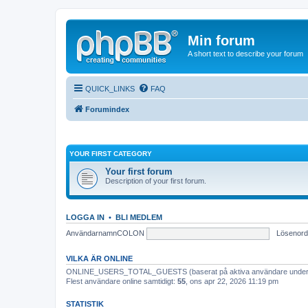
Min forum
A short text to describe your forum
QUICK_LINKS
FAQ
Forumindex
YOUR FIRST CATEGORY
Your first forum
Description of your first forum.
LOGGA IN
•
BLI MEDLEM
AnvändarnamnCOLON
Löseno
VILKA ÄR ONLINE
ONLINE_USERS_TOTAL_GUESTS (baserat på aktiva användare under d
Flest användare online samtidigt:
55
, ons apr 22, 2026 11:19 pm
STATISTIK