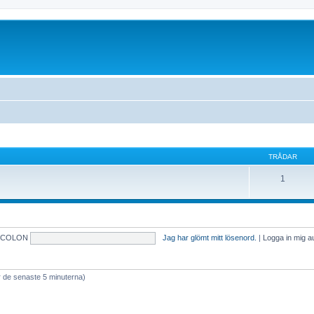
TRÅDAR
1
rdCOLON
Jag har glömt mitt lösenord.
|
Logga in mig a
e senaste 5 minuterna)