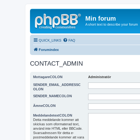
Min forum
A short text to describe your forum
QUICK_LINKS
FAQ
Forumindex
CONTACT_ADMIN
MottagareCOLON
Administratör
SENDER_EMAIL_ADDRESSC
OLON
SENDER_NAMECOLON
ÄmneCOLON
MeddelandetextCOLON
Detta meddelande kommer att
skickas som oformaterad text,
använd inte HTML eller BBCode.
Svarsadressen för detta e-
postmeddelande kommer att vara