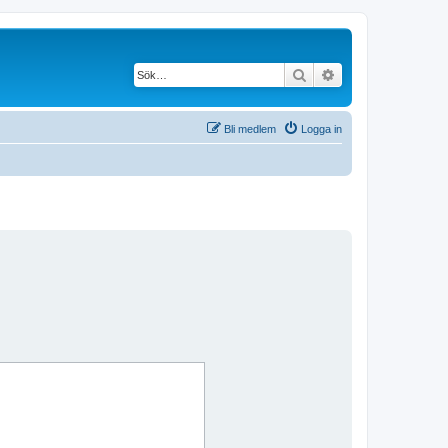
Sök
Avancerad söknin
Bli medlem
Logga in