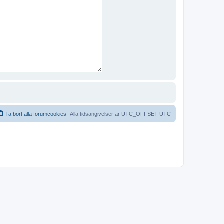
Ta bort alla forumcookies
Alla tidsangivelser är UTC_OFFSET UTC