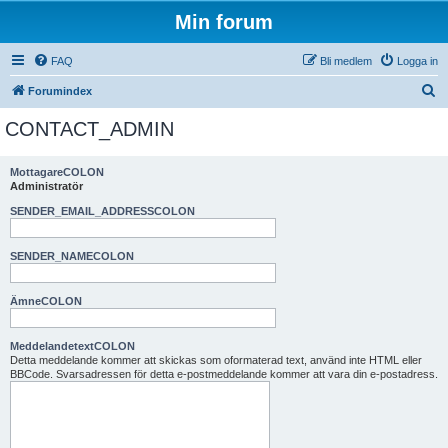
Min forum
FAQ
Bli medlem
Logga in
S
Forumindex
ö
CONTACT_ADMIN
k
MottagareCOLON
Administratör
SENDER_EMAIL_ADDRESSCOLON
SENDER_NAMECOLON
ÄmneCOLON
MeddelandetextCOLON
Detta meddelande kommer att skickas som oformaterad text, använd inte HTML eller
BBCode. Svarsadressen för detta e-postmeddelande kommer att vara din e-postadress.