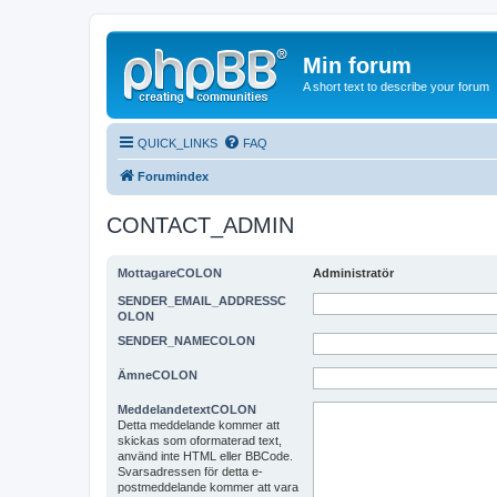
Min forum
A short text to describe your forum
QUICK_LINKS
FAQ
Forumindex
CONTACT_ADMIN
MottagareCOLON
Administratör
SENDER_EMAIL_ADDRESSC
OLON
SENDER_NAMECOLON
ÄmneCOLON
MeddelandetextCOLON
Detta meddelande kommer att
skickas som oformaterad text,
använd inte HTML eller BBCode.
Svarsadressen för detta e-
postmeddelande kommer att vara