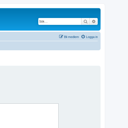
Sök
Avancerad söknin
Bli medlem
Logga in