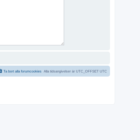
Ta bort alla forumcookies
Alla tidsangivelser är UTC_OFFSET UTC