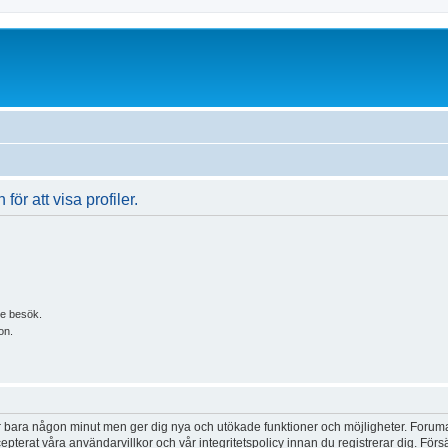
för att visa profiler.
je besök.
on.
tar bara någon minut men ger dig nya och utökade funktioner och möjligheter. Foruma
pterat våra användarvillkor och vår integritetspolicy innan du registrerar dig. Förs