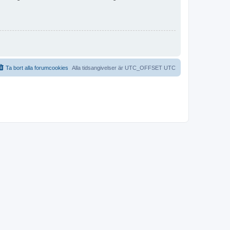
Ta bort alla forumcookies
Alla tidsangivelser är UTC_OFFSET UTC