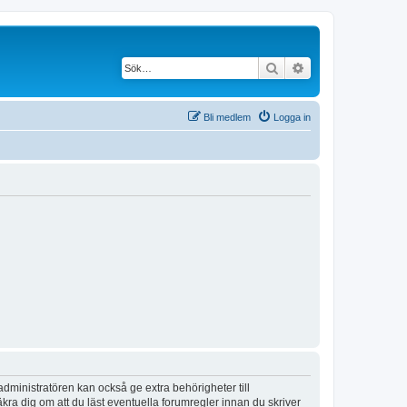
Sök
Avancerad söknin
Bli medlem
Logga in
dministratören kan också ge extra behörigheter till
äkra dig om att du läst eventuella forumregler innan du skriver