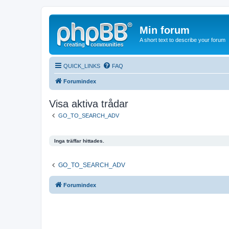
Min forum
A short text to describe your forum
QUICK_LINKS
FAQ
Forumindex
Visa aktiva trådar
GO_TO_SEARCH_ADV
Inga träffar hittades.
GO_TO_SEARCH_ADV
Forumindex