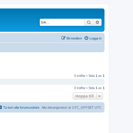
Sök
Avancerad söknin
Bli medlem
Logga in
0 träffar • Sida
1
av
1
0 träffar • Sida
1
av
1
Hoppa till
Ta bort alla forumcookies
Alla tidsangivelser är UTC_OFFSET UTC