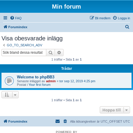
Min forum
FAQ
Bli medlem
Logga in
S
Forumindex
ö
Visa obesvarade inlägg
k
GO_TO_SEARCH_ADV
Sök
Avancerad sökning
1 träffar • Sida
1
av
1
Trådar
Welcome to phpBB3
Senaste inlägget av
admin
«
tor sep 12, 2019 4:25 pm
Postat i
Your first forum
1 träffar • Sida
1
av
1
Hoppa till
Forumindex
Alla tidsangivelser är UTC_OFFSET UTC
POWERED_BY