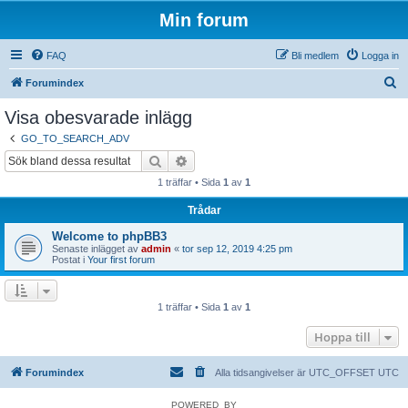
Min forum
FAQ
Bli medlem
Logga in
S
Forumindex
ö
Visa obesvarade inlägg
k
GO_TO_SEARCH_ADV
Sök
Avancerad sökning
1 träffar • Sida
1
av
1
Trådar
Welcome to phpBB3
Senaste inlägget av
admin
«
tor sep 12, 2019 4:25 pm
Postat i
Your first forum
1 träffar • Sida
1
av
1
Hoppa till
Forumindex
Alla tidsangivelser är UTC_OFFSET UTC
POWERED_BY