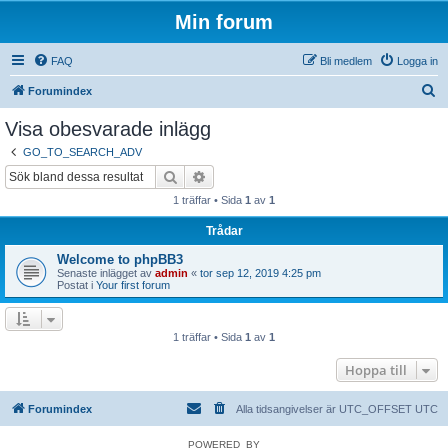
Min forum
FAQ
Bli medlem
Logga in
S
Forumindex
ö
Visa obesvarade inlägg
k
GO_TO_SEARCH_ADV
Sök
Avancerad sökning
1 träffar • Sida
1
av
1
Trådar
Welcome to phpBB3
Senaste inlägget av
admin
«
tor sep 12, 2019 4:25 pm
Postat i
Your first forum
1 träffar • Sida
1
av
1
Hoppa till
Forumindex
Alla tidsangivelser är UTC_OFFSET UTC
POWERED_BY