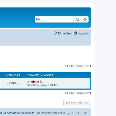
Sök
Avancerad söknin
Bli medlem
Logga in
1 träffar • Sida
1
av
1
VISNINGAR
SENASTE INLÄGGET
av
admin
3729855
tor sep 12, 2019 4:25 pm
1 träffar • Sida
1
av
1
Hoppa till
Ta bort alla forumcookies
Alla tidsangivelser är UTC_OFFSET UTC