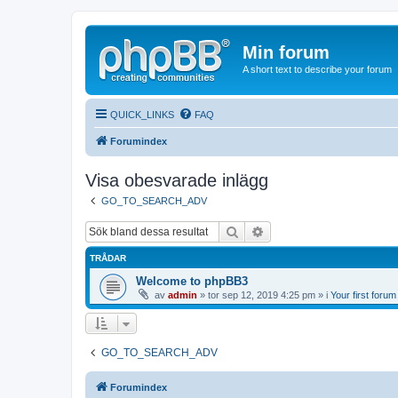
Min forum
A short text to describe your forum
QUICK_LINKS
FAQ
Forumindex
Visa obesvarade inlägg
GO_TO_SEARCH_ADV
Sök
Avancerad sökning
TRÅDAR
Welcome to phpBB3
av
admin
» tor sep 12, 2019 4:25 pm » i
Your first forum
GO_TO_SEARCH_ADV
Forumindex