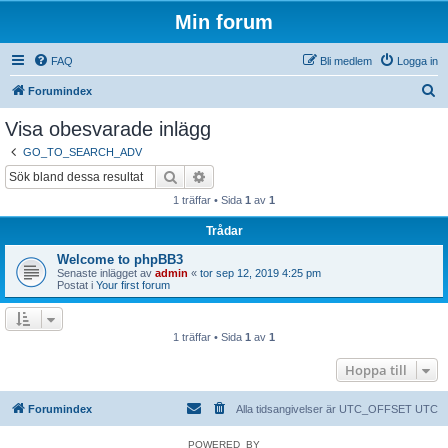
Min forum
FAQ
Bli medlem
Logga in
S
Forumindex
ö
Visa obesvarade inlägg
k
GO_TO_SEARCH_ADV
Sök
Avancerad sökning
1 träffar • Sida
1
av
1
Trådar
Welcome to phpBB3
Senaste inlägget av
admin
«
tor sep 12, 2019 4:25 pm
Postat i
Your first forum
1 träffar • Sida
1
av
1
Hoppa till
Forumindex
Alla tidsangivelser är UTC_OFFSET UTC
POWERED_BY