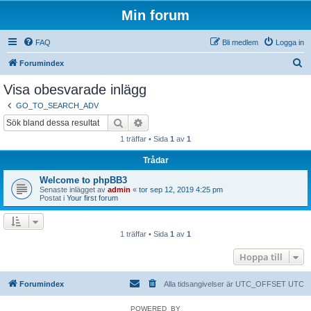
Min forum
FAQ
Bli medlem
Logga in
S
Forumindex
ö
Visa obesvarade inlägg
k
GO_TO_SEARCH_ADV
Sök
Avancerad sökning
1 träffar • Sida
1
av
1
Trådar
Welcome to phpBB3
Senaste inlägget av
admin
«
tor sep 12, 2019 4:25 pm
Postat i
Your first forum
1 träffar • Sida
1
av
1
Hoppa till
Forumindex
Alla tidsangivelser är UTC_OFFSET UTC
POWERED_BY