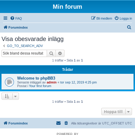
Min forum
FAQ
Bli medlem
Logga in
S
Forumindex
ö
Visa obesvarade inlägg
k
GO_TO_SEARCH_ADV
Sök
Avancerad sökning
1 träffar • Sida
1
av
1
Trådar
Welcome to phpBB3
Senaste inlägget av
admin
«
tor sep 12, 2019 4:25 pm
Postat i
Your first forum
1 träffar • Sida
1
av
1
Hoppa till
Forumindex
Alla tidsangivelser är UTC_OFFSET UTC
POWERED_BY