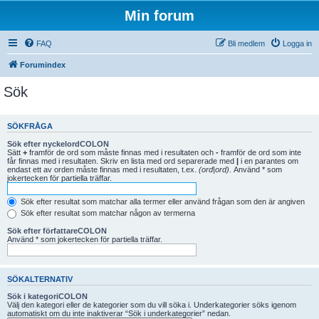
Min forum
FAQ
Bli medlem
Logga in
Forumindex
Sök
SÖKFRÅGA
Sök efter nyckelordCOLON
Sätt
+
framför de ord som måste finnas med i resultaten och
-
framför de ord som inte
får finnas med i resultaten. Skriv en lista med ord separerade med
|
i en parantes om
endast ett av orden måste finnas med i resultaten, t.ex.
(ord|ord)
. Använd * som
jokertecken för partiella träffar.
Sök efter resultat som matchar alla termer eller använd frågan som den är angiven
Sök efter resultat som matchar någon av termerna
Sök efter författareCOLON
Använd * som jokertecken för partiella träffar.
SÖKALTERNATIV
Sök i kategoriCOLON
Välj den kategori eller de kategorier som du vill söka i. Underkategorier söks igenom
automatiskt om du inte inaktiverar “Sök i underkategorier” nedan.