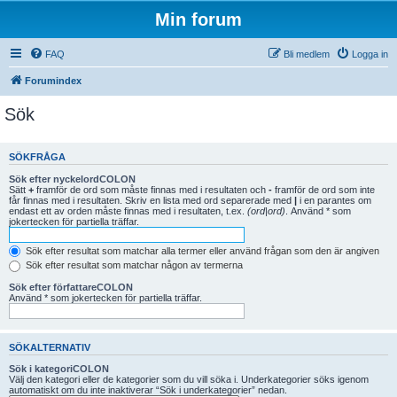
Min forum
FAQ
Bli medlem
Logga in
Forumindex
Sök
SÖKFRÅGA
Sök efter nyckelordCOLON
Sätt
+
framför de ord som måste finnas med i resultaten och
-
framför de ord som inte
får finnas med i resultaten. Skriv en lista med ord separerade med
|
i en parantes om
endast ett av orden måste finnas med i resultaten, t.ex.
(ord|ord)
. Använd * som
jokertecken för partiella träffar.
Sök efter resultat som matchar alla termer eller använd frågan som den är angiven
Sök efter resultat som matchar någon av termerna
Sök efter författareCOLON
Använd * som jokertecken för partiella träffar.
SÖKALTERNATIV
Sök i kategoriCOLON
Välj den kategori eller de kategorier som du vill söka i. Underkategorier söks igenom
automatiskt om du inte inaktiverar “Sök i underkategorier” nedan.