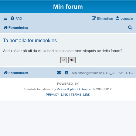
Min forum
FAQ
Bli medlem
Logga in
S
Forumindex
ö
Ta bort alla forumcookies
k
Är du säker på att du vill ta bort alla cookies som skapats av detta forum?
Forumindex
Alla tidsangivelser är UTC_OFFSET UTC
POWERED_BY
Swedish translation by
Peetra & phpBB Sweden
© 2006-2012
PRIVACY_LINK
|
TERMS_LINK