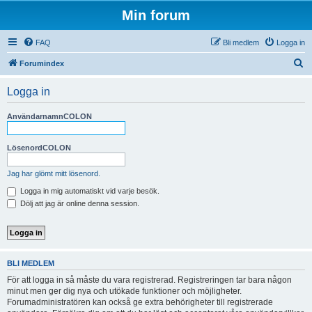
Min forum
FAQ
Bli medlem
Logga in
S
Forumindex
ö
Logga in
k
AnvändarnamnCOLON
LösenordCOLON
Jag har glömt mitt lösenord.
Logga in mig automatiskt vid varje besök.
Dölj att jag är online denna session.
BLI MEDLEM
För att logga in så måste du vara registrerad. Registreringen tar bara någon
minut men ger dig nya och utökade funktioner och möjligheter.
Forumadministratören kan också ge extra behörigheter till registrerade