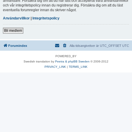
användare. Försäkra dig om att du har läst och accepterat våra användarvillkor
och vår integritetspolicy innan du registrerar dig. Försäkra dig om att du läst
eventuella forumregler innan du skriver något.
Användarvillkor
|
Integritetspolicy
Bli medlem
Forumindex
Alla tidsangivelser är UTC_OFFSET UTC
POWERED_BY
Swedish translation by
Peetra & phpBB Sweden
© 2006-2012
PRIVACY_LINK
|
TERMS_LINK