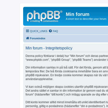
Min forum
A short text to describe your forum
QUICK_LINKS
FAQ
Forumindex
Min forum - Integritetspolicy
Denna policy förklarar i detalj hur “Min forum” och deras partne
“www.phpbb.com”, “phpBB Group”, “phpBB Teams”) använder inf
Din information samlas in på två sätt. För det första, genom att
temporära filer. De två första cookisarna innehåller bara en an
phpBB mjukvaran. En tredje cookie kommer skapas när du väl läst
användarupplevelse.
Vi kan också möjligen skapa cookies utanför phpBB mjukvaran n
Det andra sättet vi samlar in din information är genom vad du s
forum” (hädanefter “ditt konto”) och inlägg sparade av dig efter
Ditt konto kommer alltid minst innehålla ett unikt identifierbart
personlig, giltig e-postadress (hädanefter “din e-postadress”). 