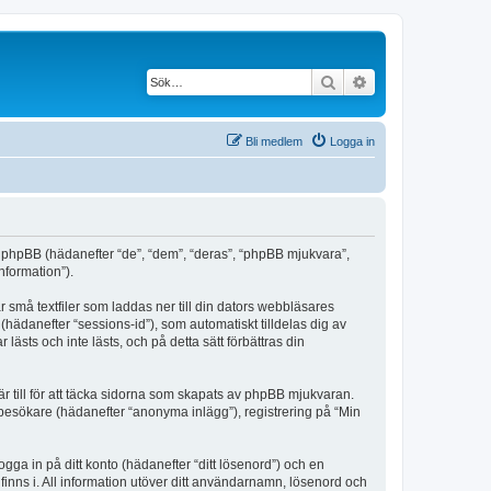
Sök
Avancerad söknin
Bli medlem
Logga in
och phpBB (hädanefter “de”, “dem”, “deras”, “phpBB mjukvara”,
formation”).
r små textfiler som laddas ner till din dators webbläsares
hädanefter “sessions-id”), som automatiskt tilldelas dig av
sts och inte lästs, och på detta sätt förbättras din
 till för att täcka sidorna som skapats av phpBB mjukvaran.
m besökare (hädanefter “anonyma inlägg”), registrering på “Min
ogga in på ditt konto (hädanefter “ditt lösenord”) och en
 finns i. All information utöver ditt användarnamn, lösenord och