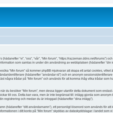
rs (hädanefter “vi”, “oss”, “vår”, “Min forum”, “https://razzeman.ddns.net/forums”) 
ormation som samlas in under din användning av webbplatsen (hädanefter “din in
 besöka “Min forum” så kommer phpBB mjukvaran att skapa ett antal cookies, vilket ä
vändaridentifierare (hädanefter “användar-id”) och en anonym sessionsidentifierare (
 några trådar på “Min forum” och används för att komma ihåg vilka trådar som har lä
är du besöker “Min forum”, men dessa ligger utanför detta dokument som endast är
kickar till oss. Detta kan vara, men är inte begränsat till: inlägg gjorda som anony
 din registrering och medan du är inloggad (hädanefter “dina inlägg”).
 namn (hädanefter “ditt användarnamn”), ett personligt lösenord som används för att l
Informationen i ditt konto på “Min forum” skyddas av dataskyddslagar i landet som vi