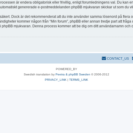
cessen är endera obligatorisk eller frivillig, enligt forumledningens val. Du kan enl
lka automatiskt genererade e-postmeddelanden phpBB mjukvaran skickar ut som du vil
r säkert. Dock är det rekommenderat att du inte använder samma lösenord på flera olik
ndigheter kommer någon från “Min forum”, phpBB eller annan tredje part att fråga di
s i phpBB mjukvaran. Denna process kommer att be dig om ditt användarnamn och 
CONTACT_US
POWERED_BY
Swedish translation by
Peetra & phpBB Sweden
© 2006-2012
PRIVACY_LINK
|
TERMS_LINK