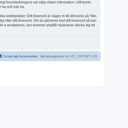
igt forumledningens val välja vilken information i ditt konto
l ha och inte ha.
a webbplatser. Ditt lösenord är vägen in till ditt konto på “Min
g efter ditt lösenord. Om du glömmer bort ditt lösenord så kan
din e-postadress, sen kommer phpBB mjukvaran skicka dig ett
Ta bort alla forumcookies
Alla tidsangivelser är UTC_OFFSET UTC