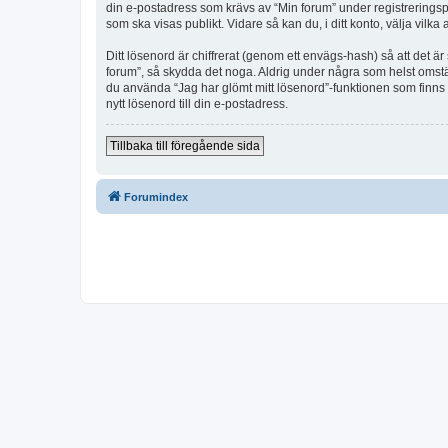
din e-postadress som krävs av “Min forum” under registreringspro
som ska visas publikt. Vidare så kan du, i ditt konto, välja vi
Ditt lösenord är chiffrerat (genom ett envägs-hash) så att det ä
forum”, så skydda det noga. Aldrig under några som helst omstä
du använda “Jag har glömt mitt lösenord”-funktionen som finn
nytt lösenord till din e-postadress.
Tillbaka till föregående sida
Forumindex