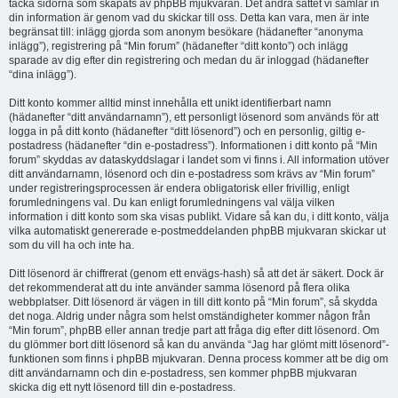
täcka sidorna som skapats av phpBB mjukvaran. Det andra sättet vi samlar in
din information är genom vad du skickar till oss. Detta kan vara, men är inte
begränsat till: inlägg gjorda som anonym besökare (hädanefter “anonyma
inlägg”), registrering på “Min forum” (hädanefter “ditt konto”) och inlägg
sparade av dig efter din registrering och medan du är inloggad (hädanefter
“dina inlägg”).
Ditt konto kommer alltid minst innehålla ett unikt identifierbart namn
(hädanefter “ditt användarnamn”), ett personligt lösenord som används för att
logga in på ditt konto (hädanefter “ditt lösenord”) och en personlig, giltig e-
postadress (hädanefter “din e-postadress”). Informationen i ditt konto på “Min
forum” skyddas av dataskyddslagar i landet som vi finns i. All information utöver
ditt användarnamn, lösenord och din e-postadress som krävs av “Min forum”
under registreringsprocessen är endera obligatorisk eller frivillig, enligt
forumledningens val. Du kan enligt forumledningens val välja vilken
information i ditt konto som ska visas publikt. Vidare så kan du, i ditt konto, välja
vilka automatiskt genererade e-postmeddelanden phpBB mjukvaran skickar ut
som du vill ha och inte ha.
Ditt lösenord är chiffrerat (genom ett envägs-hash) så att det är säkert. Dock är
det rekommenderat att du inte använder samma lösenord på flera olika
webbplatser. Ditt lösenord är vägen in till ditt konto på “Min forum”, så skydda
det noga. Aldrig under några som helst omständigheter kommer någon från
“Min forum”, phpBB eller annan tredje part att fråga dig efter ditt lösenord. Om
du glömmer bort ditt lösenord så kan du använda “Jag har glömt mitt lösenord”-
funktionen som finns i phpBB mjukvaran. Denna process kommer att be dig om
ditt användarnamn och din e-postadress, sen kommer phpBB mjukvaran
skicka dig ett nytt lösenord till din e-postadress.