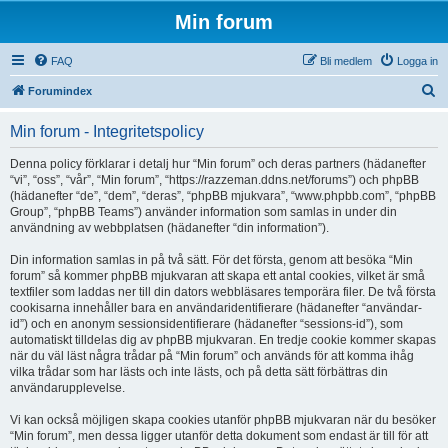
Min forum
FAQ
Bli medlem
Logga in
S
Forumindex
ö
Min forum - Integritetspolicy
k
Denna policy förklarar i detalj hur “Min forum” och deras partners (hädanefter
“vi”, “oss”, “vår”, “Min forum”, “https://razzeman.ddns.net/forums”) och phpBB
(hädanefter “de”, “dem”, “deras”, “phpBB mjukvara”, “www.phpbb.com”, “phpBB
Group”, “phpBB Teams”) använder information som samlas in under din
användning av webbplatsen (hädanefter “din information”).
Din information samlas in på två sätt. För det första, genom att besöka “Min
forum” så kommer phpBB mjukvaran att skapa ett antal cookies, vilket är små
textfiler som laddas ner till din dators webbläsares temporära filer. De två första
cookisarna innehåller bara en användaridentifierare (hädanefter “användar-
id”) och en anonym sessionsidentifierare (hädanefter “sessions-id”), som
automatiskt tilldelas dig av phpBB mjukvaran. En tredje cookie kommer skapas
när du väl läst några trådar på “Min forum” och används för att komma ihåg
vilka trådar som har lästs och inte lästs, och på detta sätt förbättras din
användarupplevelse.
Vi kan också möjligen skapa cookies utanför phpBB mjukvaran när du besöker
“Min forum”, men dessa ligger utanför detta dokument som endast är till för att