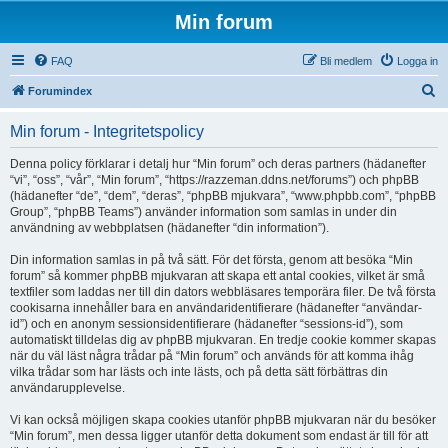
Min forum
FAQ
Bli medlem
Logga in
S
Forumindex
ö
Min forum - Integritetspolicy
k
Denna policy förklarar i detalj hur “Min forum” och deras partners (hädanefter
“vi”, “oss”, “vår”, “Min forum”, “https://razzeman.ddns.net/forums”) och phpBB
(hädanefter “de”, “dem”, “deras”, “phpBB mjukvara”, “www.phpbb.com”, “phpBB
Group”, “phpBB Teams”) använder information som samlas in under din
användning av webbplatsen (hädanefter “din information”).
Din information samlas in på två sätt. För det första, genom att besöka “Min
forum” så kommer phpBB mjukvaran att skapa ett antal cookies, vilket är små
textfiler som laddas ner till din dators webbläsares temporära filer. De två första
cookisarna innehåller bara en användaridentifierare (hädanefter “användar-
id”) och en anonym sessionsidentifierare (hädanefter “sessions-id”), som
automatiskt tilldelas dig av phpBB mjukvaran. En tredje cookie kommer skapas
när du väl läst några trådar på “Min forum” och används för att komma ihåg
vilka trådar som har lästs och inte lästs, och på detta sätt förbättras din
användarupplevelse.
Vi kan också möjligen skapa cookies utanför phpBB mjukvaran när du besöker
“Min forum”, men dessa ligger utanför detta dokument som endast är till för att