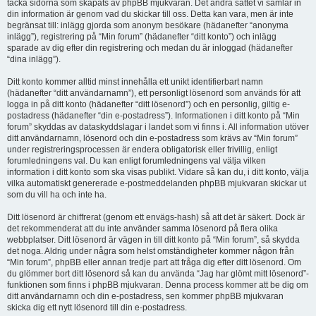
täcka sidorna som skapats av phpBB mjukvaran. Det andra sättet vi samlar in
din information är genom vad du skickar till oss. Detta kan vara, men är inte
begränsat till: inlägg gjorda som anonym besökare (hädanefter “anonyma
inlägg”), registrering på “Min forum” (hädanefter “ditt konto”) och inlägg
sparade av dig efter din registrering och medan du är inloggad (hädanefter
“dina inlägg”).
Ditt konto kommer alltid minst innehålla ett unikt identifierbart namn
(hädanefter “ditt användarnamn”), ett personligt lösenord som används för att
logga in på ditt konto (hädanefter “ditt lösenord”) och en personlig, giltig e-
postadress (hädanefter “din e-postadress”). Informationen i ditt konto på “Min
forum” skyddas av dataskyddslagar i landet som vi finns i. All information utöver
ditt användarnamn, lösenord och din e-postadress som krävs av “Min forum”
under registreringsprocessen är endera obligatorisk eller frivillig, enligt
forumledningens val. Du kan enligt forumledningens val välja vilken
information i ditt konto som ska visas publikt. Vidare så kan du, i ditt konto, välja
vilka automatiskt genererade e-postmeddelanden phpBB mjukvaran skickar ut
som du vill ha och inte ha.
Ditt lösenord är chiffrerat (genom ett envägs-hash) så att det är säkert. Dock är
det rekommenderat att du inte använder samma lösenord på flera olika
webbplatser. Ditt lösenord är vägen in till ditt konto på “Min forum”, så skydda
det noga. Aldrig under några som helst omständigheter kommer någon från
“Min forum”, phpBB eller annan tredje part att fråga dig efter ditt lösenord. Om
du glömmer bort ditt lösenord så kan du använda “Jag har glömt mitt lösenord”-
funktionen som finns i phpBB mjukvaran. Denna process kommer att be dig om
ditt användarnamn och din e-postadress, sen kommer phpBB mjukvaran
skicka dig ett nytt lösenord till din e-postadress.