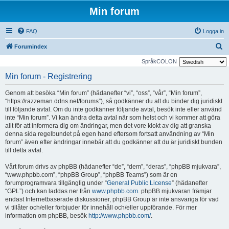
Min forum
FAQ
Logga in
S
Forumindex
ö
SpråkCOLON
k
Min forum - Registrering
Genom att besöka “Min forum” (hädanefter “vi”, “oss”, “vår”, “Min forum”,
“https://razzeman.ddns.net/forums”), så godkänner du att du binder dig juridiskt
till följande avtal. Om du inte godkänner följande avtal, besök inte eller använd
inte “Min forum”. Vi kan ändra detta avtal när som helst och vi kommer att göra
allt för att informera dig om ändringar, men det vore klokt av dig att granska
denna sida regelbundet på egen hand eftersom fortsatt användning av “Min
forum” även efter ändringar innebär att du godkänner att du är juridiskt bunden
till detta avtal.
Vårt forum drivs av phpBB (hädanefter “de”, “dem”, “deras”, “phpBB mjukvara”,
“www.phpbb.com”, “phpBB Group”, “phpBB Teams”) som är en
forumprogramvara tillgänglig under “
General Public License
” (hädanefter
“GPL”) och kan laddas ner från
www.phpbb.com
. phpBB mjukvaran främjar
endast Internetbaserade diskussioner, phpBB Group är inte ansvariga för vad
vi tillåter och/eller förbjuder för innehåll och/eller uppförande. För mer
information om phpBB, besök
http://www.phpbb.com/
.