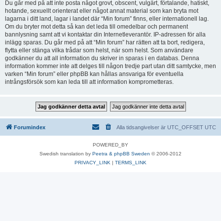
Du går med på att inte posta något grovt, obscent, vulgärt, förtalande, hatiskt,
hotande, sexuellt orienterat eller något annat material som kan bryta mot
lagarna i ditt land, lagar i landet där “Min forum” finns, eller internationell lag.
Om du bryter mot detta så kan det leda till omedelbar och permanent
bannlysning samt att vi kontaktar din Internetleverantör. IP-adressen för alla
inlägg sparas. Du går med på att “Min forum” har rätten att ta bort, redigera,
flytta eller stänga vilka trådar som helst, när som helst. Som användare
godkänner du att all information du skriver in sparas i en databas. Denna
information kommer inte att delges till någon tredje part utan ditt samtycke, men
varken “Min forum” eller phpBB kan hållas ansvariga för eventuella
intrångsförsök som kan leda till att information komprometteras.
Forumindex
Alla tidsangivelser är UTC_OFFSET UTC
POWERED_BY
Swedish translation by
Peetra & phpBB Sweden
© 2006-2012
PRIVACY_LINK
|
TERMS_LINK