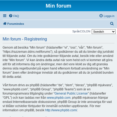
Min forum
FAQ
Logga in
S
Forumindex
ö
SpråkCOLON
k
Min forum - Registrering
Genom att besöka “Min forum” (hädanefter “vi”, “oss”, “vår”, “Min forum”,
“https://razzeman.ddns.net/forums”), så godkänner du att du binder dig juridiskt
till följande avtal. Om du inte godkänner följande avtal, besök inte eller använd
inte “Min forum”. Vi kan ändra detta avtal när som helst och vi kommer att göra
allt för att informera dig om ändringar, men det vore klokt av dig att granska
denna sida regelbundet på egen hand eftersom fortsatt användning av “Min
forum” även efter ändringar innebär att du godkänner att du är juridiskt bunden
till detta avtal.
Vårt forum drivs av phpBB (hädanefter “de”, “dem”, “deras”, “phpBB mjukvara”,
“www.phpbb.com”, “phpBB Group”, “phpBB Teams”) som är en
forumprogramvara tillgänglig under “
General Public License
” (hädanefter
“GPL”) och kan laddas ner från
www.phpbb.com
. phpBB mjukvaran främjar
endast Internetbaserade diskussioner, phpBB Group är inte ansvariga för vad
vi tillåter och/eller förbjuder för innehåll och/eller uppförande. För mer
information om phpBB, besök
http://www.phpbb.com/
.