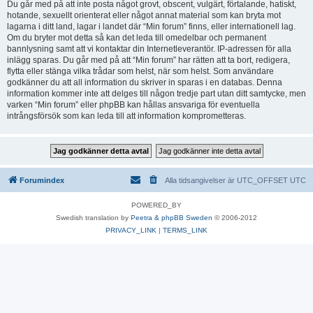
Du går med på att inte posta något grovt, obscent, vulgärt, förtalande, hatiskt,
hotande, sexuellt orienterat eller något annat material som kan bryta mot
lagarna i ditt land, lagar i landet där “Min forum” finns, eller internationell lag.
Om du bryter mot detta så kan det leda till omedelbar och permanent
bannlysning samt att vi kontaktar din Internetleverantör. IP-adressen för alla
inlägg sparas. Du går med på att “Min forum” har rätten att ta bort, redigera,
flytta eller stänga vilka trådar som helst, när som helst. Som användare
godkänner du att all information du skriver in sparas i en databas. Denna
information kommer inte att delges till någon tredje part utan ditt samtycke, men
varken “Min forum” eller phpBB kan hållas ansvariga för eventuella
intrångsförsök som kan leda till att information komprometteras.
Forumindex
Alla tidsangivelser är UTC_OFFSET UTC
POWERED_BY
Swedish translation by
Peetra & phpBB Sweden
© 2006-2012
PRIVACY_LINK
|
TERMS_LINK