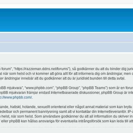
 forum”, “https://razzeman.ddns.net/forums”), så godkänner du att du binder dig jurid
al när som helst och vi kommer att göra allt för att informera dig om ändringar, men
 ändringar innebär att du godkänner att du är juridiskt bunden till detta avtal.
“phpBB mjukvara”, “www.phpbb.com”, “phpBB Group”, “phpBB Teams”) som är en forum
phpBB mjukvaran främjar endast Internetbaserade diskussioner, phpBB Group är inte an
tp://www.phpbb.com/
.
ande, hatiskt, hotande, sexuellt orienterat eller något annat material som kan bryta mo
omedelbar och permanent bannlysning samt att vi kontaktar din Internetleverantör. IP
ar som helst, när som helst. Som användare godkänner du att all information du skriver
” eller phpBB kan hållas ansvariga för eventuella intrångsförsök som kan leda till a