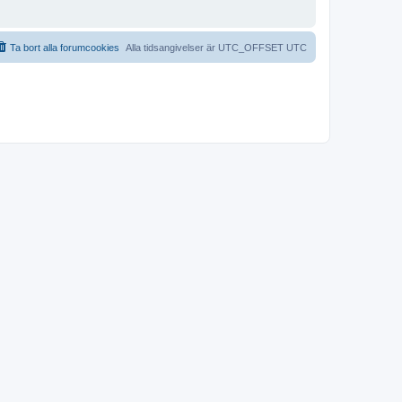
Ta bort alla forumcookies
Alla tidsangivelser är UTC_OFFSET UTC