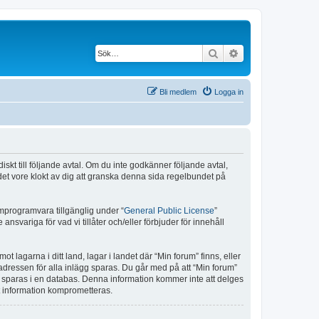
Sök
Avancerad söknin
Bli medlem
Logga in
iskt till följande avtal. Om du inte godkänner följande avtal,
 det vore klokt av dig att granska denna sida regelbundet på
programvara tillgänglig under “
General Public License
”
svariga för vad vi tillåter och/eller förbjuder för innehåll
t lagarna i ditt land, lagar i landet där “Min forum” finns, eller
-adressen för alla inlägg sparas. Du går med på att “Min forum”
 in sparas i en databas. Denna information kommer inte att delges
tt information komprometteras.