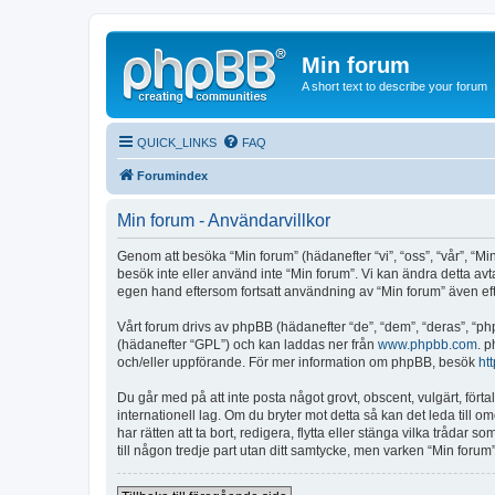
Min forum
A short text to describe your forum
QUICK_LINKS
FAQ
Forumindex
Min forum - Användarvillkor
Genom att besöka “Min forum” (hädanefter “vi”, “oss”, “vår”, “Min
besök inte eller använd inte “Min forum”. Vi kan ändra detta avt
egen hand eftersom fortsatt användning av “Min forum” även efter
Vårt forum drivs av phpBB (hädanefter “de”, “dem”, “deras”, 
(hädanefter “GPL”) och kan laddas ner från
www.phpbb.com
. 
och/eller uppförande. För mer information om phpBB, besök
ht
Du går med på att inte posta något grovt, obscent, vulgärt, förtal
internationell lag. Om du bryter mot detta så kan det leda till 
har rätten att ta bort, redigera, flytta eller stänga vilka tråd
till någon tredje part utan ditt samtycke, men varken “Min forum