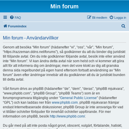
Min forum
FAQ
Bli medlem
Logga in
S
Forumindex
ö
Min forum - Användarvillkor
k
Genom att besöka “Min forum” (hädanefter “vi”, “oss”, “vår”, “Min forum”,
“https://razzeman.ddns.net/forums”), så godkänner du att du binder dig juridiskt
till följande avtal. Om du inte godkänner följande avtal, besök inte eller använd
inte “Min forum”. Vi kan ändra detta avtal när som helst och vi kommer att göra
allt för att informera dig om ändringar, men det vore klokt av dig att granska
denna sida regelbundet på egen hand eftersom fortsatt användning av “Min
forum” även efter ändringar innebär att du godkänner att du är juridiskt bunden
till detta avtal.
Vårt forum drivs av phpBB (hädanefter “de”, “dem”, “deras”, “phpBB mjukvara”,
“www.phpbb.com”, “phpBB Group”, “phpBB Teams”) som är en
forumprogramvara tillgänglig under “
General Public License
” (hädanefter
“GPL”) och kan laddas ner från
www.phpbb.com
. phpBB mjukvaran främjar
endast Internetbaserade diskussioner, phpBB Group är inte ansvariga för vad
vi tillåter och/eller förbjuder för innehåll och/eller uppförande. För mer
information om phpBB, besök
http://www.phpbb.com/
.
Du går med på att inte posta något grovt, obscent, vulgärt, förtalande, hatiskt,