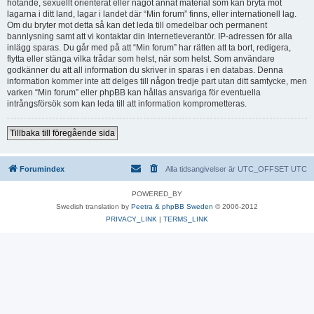
hotande, sexuellt orienterat eller något annat material som kan bryta mot
lagarna i ditt land, lagar i landet där “Min forum” finns, eller internationell lag.
Om du bryter mot detta så kan det leda till omedelbar och permanent
bannlysning samt att vi kontaktar din Internetleverantör. IP-adressen för alla
inlägg sparas. Du går med på att “Min forum” har rätten att ta bort, redigera,
flytta eller stänga vilka trådar som helst, när som helst. Som användare
godkänner du att all information du skriver in sparas i en databas. Denna
information kommer inte att delges till någon tredje part utan ditt samtycke, men
varken “Min forum” eller phpBB kan hållas ansvariga för eventuella
intrångsförsök som kan leda till att information komprometteras.
Tillbaka till föregående sida
Forumindex
Alla tidsangivelser är UTC_OFFSET UTC
POWERED_BY
Swedish translation by
Peetra & phpBB Sweden
© 2006-2012
PRIVACY_LINK
|
TERMS_LINK