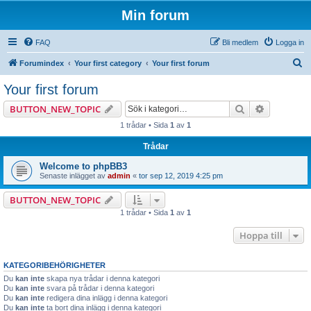
Min forum
FAQ
Bli medlem
Logga in
S
Forumindex
Your first category
Your first forum
ö
Your first forum
k
Sök
Avancerad
BUTTON_NEW_TOPIC
1 trådar • Sida
1
av
1
Trådar
Welcome to phpBB3
Senaste inlägget av
admin
«
tor sep 12, 2019 4:25 pm
BUTTON_NEW_TOPIC
1 trådar • Sida
1
av
1
Hoppa till
KATEGORIBEHÖRIGHETER
Du
kan inte
skapa nya trådar i denna kategori
Du
kan inte
svara på trådar i denna kategori
Du
kan inte
redigera dina inlägg i denna kategori
Du
kan inte
ta bort dina inlägg i denna kategori