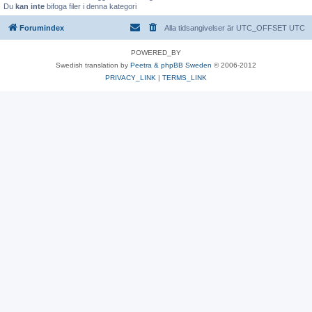
Du
kan inte
bifoga filer i denna kategori
Forumindex
Alla tidsangivelser är UTC_OFFSET UTC
POWERED_BY
Swedish translation by
Peetra & phpBB Sweden
© 2006-2012
PRIVACY_LINK
|
TERMS_LINK