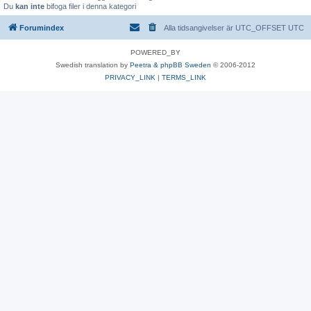
Du
kan inte
bifoga filer i denna kategori
Forumindex
Alla tidsangivelser är UTC_OFFSET UTC
POWERED_BY
Swedish translation by
Peetra & phpBB Sweden
© 2006-2012
PRIVACY_LINK
|
TERMS_LINK