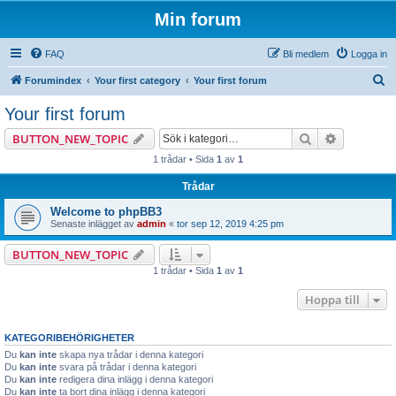
Min forum
FAQ
Bli medlem
Logga in
S
Forumindex
Your first category
Your first forum
ö
Your first forum
k
Sök
Avancerad
BUTTON_NEW_TOPIC
1 trådar • Sida
1
av
1
Trådar
Welcome to phpBB3
Senaste inlägget av
admin
«
tor sep 12, 2019 4:25 pm
BUTTON_NEW_TOPIC
1 trådar • Sida
1
av
1
Hoppa till
KATEGORIBEHÖRIGHETER
Du
kan inte
skapa nya trådar i denna kategori
Du
kan inte
svara på trådar i denna kategori
Du
kan inte
redigera dina inlägg i denna kategori
Du
kan inte
ta bort dina inlägg i denna kategori